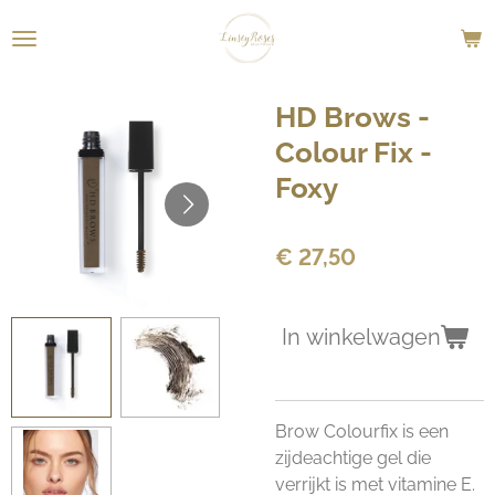
Ga
direct
naar
de
HD Brows -
hoofdinhoud
Colour Fix -
Foxy
€ 27,50
In winkelwagen
Brow Colourfix is een
zijdeachtige gel die
verrijkt is met vitamine E.