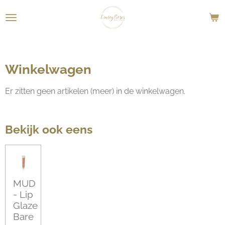
Ga
direct
naar
de
hoofdinhoud
Winkelwagen
Er zitten geen artikelen (meer) in de winkelwagen.
Bekijk ook eens
MUD
- Lip
Glaze
Bare